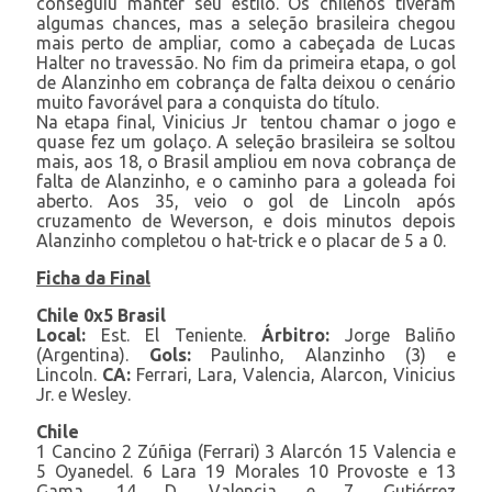
conseguiu manter seu estilo. Os chilenos tiveram
algumas chances, mas a seleção brasileira chegou
mais perto de ampliar, como a cabeçada de Lucas
Halter no travessão. No fim da primeira etapa, o gol
de Alanzinho em cobrança de falta deixou o cenário
muito favorável para a conquista do título.
Na etapa final, Vinicius Jr tentou chamar o jogo e
quase fez um golaço. A seleção brasileira se soltou
mais, aos 18, o Brasil ampliou em nova cobrança de
falta de Alanzinho, e o caminho para a goleada foi
aberto. Aos 35, veio o gol de Lincoln após
cruzamento de Weverson, e dois minutos depois
Alanzinho completou o hat-trick e o placar de 5 a 0.
Ficha da Final
Chile 0x5 Brasil
Local:
Est. El Teniente.
Árbitro:
Jorge Baliño
(Argentina).
Gols:
Paulinho, Alanzinho (3) e
Lincoln.
CA:
Ferrari, Lara, Valencia, Alarcon, Vinicius
Jr. e Wesley.
Chile
1 Cancino 2 Zúñiga (Ferrari) 3 Alarcón 15 Valencia e
5 Oyanedel. 6 Lara 19 Morales 10 Provoste e 13
Gama. 14 D. Valencia e 7 Gutiérrez