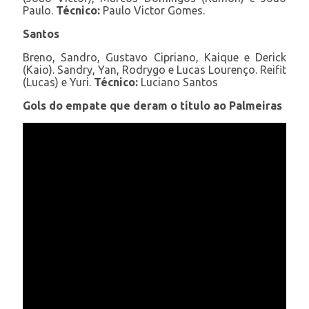
Paulo.
Técnico:
Paulo Victor Gomes.
Santos
Breno, Sandro, Gustavo Cipriano, Kaique e Derick
(Kaio). Sandry, Yan, Rodrygo e Lucas Lourenço. Reifit
(Lucas) e Yuri.
Técnico:
Luciano Santos
Gols do empate que deram o título ao Palmeiras