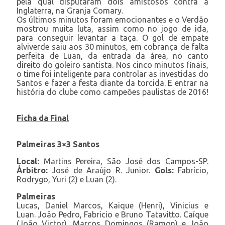
pela qual disputaram dois amistosos contra a
Inglaterra, na Granja Comary.
Os últimos minutos foram emocionantes e o Verdão
mostrou muita luta, assim como no jogo de ida,
para conseguir levantar a taça. O gol de empate
alviverde saiu aos 30 minutos, em cobrança de falta
perfeita de Luan, da entrada da área, no canto
direito do goleiro santista. Nos cinco minutos finais,
o time foi inteligente para controlar as investidas do
Santos e fazer a festa diante da torcida. E entrar na
história do clube como campeões paulistas de 2016!
Ficha da Final
Palmeiras 3×3 Santos
Local:
Martins Pereira, São José dos Campos-SP.
Árbitro:
José de Araújo R. Junior.
Gols:
Fabrício,
Rodrygo, Yuri (2) e Luan (2).
Palmeiras
Lucas, Daniel Marcos, Kaique (Henri), Vinicius e
Luan. João Pedro, Fabricio e Bruno Tatavitto. Caíque
(João Victor), Marcos Domingos (Ramon) e João