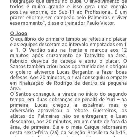
integração que temos no clube. O envolvimento de
todos é muito grande e isso gera uma energia
positiva enorme, do Sub-11 ao Profissional. É um
prazer enorme ser campeão pelo Palmeiras e viver
esse momento”, disse o treinador Paulo Victor.
O Jogo
O equilíbrio do primeiro tempo se refletiu no placar
e as equipes desceram ao intervalo empatadas em 1
a 1. O Verdão saiu na frente e marcou aos 12
minutos: após cruzamento de Tatavitto na área,
Fabricio desviou de cabeça e abriu o placar. O
Santos também criou boas oportunidades e obrigou
o goleiro alviverde Lucas Bergantin a fazer boas
defesas. Aos 20 minutos, o rival conseguiu o empate
em finalização de Rodrigo de dentro da pequena
área.
O Santos conseguiu a virada no início do segundo
tempo, em duas cobranças de pênalti de Yuri – na
primeira, Lucas chegou a espalmar, mas o
adversário aproveitou o rebote. Guerreiros, os
atletas do Palmeiras não se entregaram e Luan
descontou, aos 20 minutos, em um chute de fora da
área, de primeira. Ele e o meia Caique retornaram
nesta sexta-feira (26) da Seleção Brasileira Sub-15,