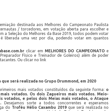
emiação destinada aos Melhores do Campeonato Paulista
ernautas / torcedores, em votação aberta para escolher e
im a Seleção do Melhores da Base 2019, todos podem votar
 é liberada uma vez por dia, podendo votar em quantos
base.com.br
clicar em
MELHORES DO CAMPEONATO
e
 Preparador Físico e Treinador de Goleiros) além de poder
cantes. Ou clicar no link
a que será realizada no Grupo Drummond, em 2020
rimeiros mais votados constituídos da seguinte forma:
o
, mais votados. Os dois Zagueiros mais votados. Meio-
s votados, e pelos dois Meias mais votados, o Ataque
.
Desejamos sorte a todos concorrentes e esperamos
ega do
Troféu Hélio Caxambu 2019
que será realizada no