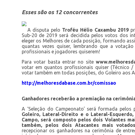
Esses são os 12 concorrentes
A disputa pelo
Troféu Hélio Caxambu 2019
pr
Sub-20 de 2019 será decidida pelos votos dos int
eleger os Melhores de cada posição, formando ass
quantas vezes quiser, lembrando que a votação
profissionais e jogadores quiserem!
Para votar basta entrar no site
www.melhoresda
votar em quantos profissionais quiser (Técnico /
votar também em todas posições, do Goleiro aos Ata
http://melhoresdabase.com.br/comissao
Ganhadores receberão a premiação na cerimôni
A ‘Seleção do Campeonato’ será formada pelos p
Goleiro, Lateral-Direito e o Lateral-Esquerdo
Campo, será composto pelos dois Volantes mai
também, pelos dois Atacantes mais votados
recepcionar os ganhadores na cerimônia de entr