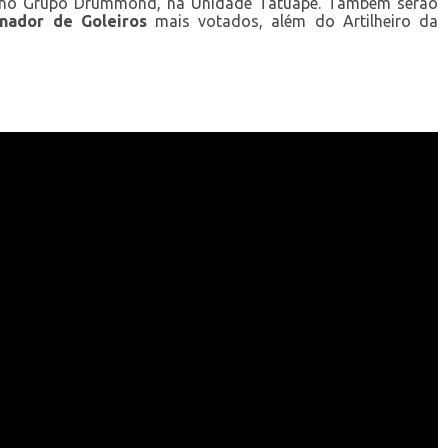
, no Grupo Drummond, na Unidade Tatuapé. Também serão
inador de Goleiros
mais votados, além do Artilheiro da