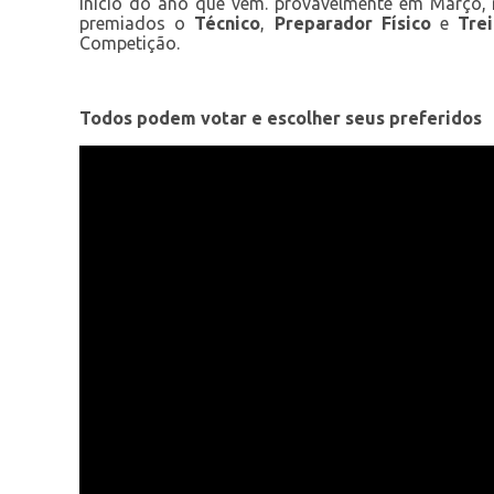
início do ano que vem. provavelmente em Março
premiados o
Técnico
,
Preparador Físico
e
Tre
Competição.
Todos podem votar e escolher seus preferidos